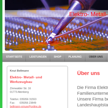
Elektro- Metal
STARTSEITE
LEISTUNGEN
SHOP
PLANUNG
ÜBER UNS
Knut Bellmann
Über uns
Elektro- Metall- und
Werkzeugbau
Die Firma Elekt
Zinnwalder Str. 16
01773 Altenberg
Familienuntern
Unsere Firma be
Telefon: 035056 31553
Fax: 035056 23849
Landeshauptstad
bellmann-emuw@online.de