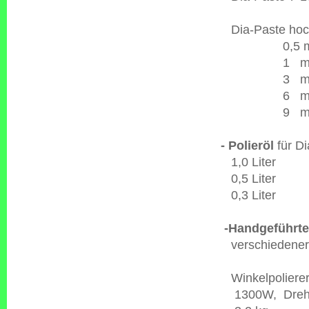
Dia-Paste hoch
0,5 mic
1 micr
3 micr
6 micr
9 micr
- Polieröl
für Di
1,0 L
0,5 L
0,3 L
-Handgeführte
verschiedener 
Winkelpol
1300W, Drehz