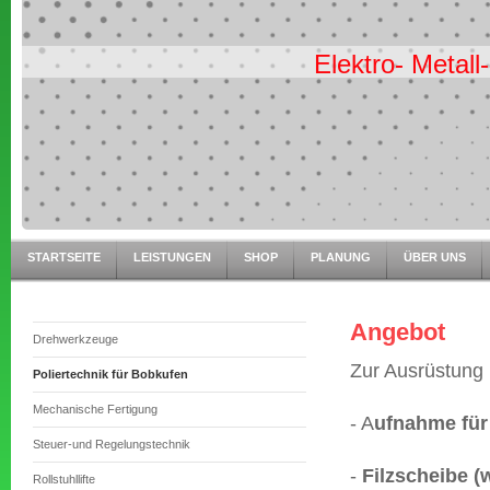
Elektro- Metal
STARTSEITE
LEISTUNGEN
SHOP
PLANUNG
ÜBER UNS
Angebot
Drehwerkzeuge
Zur Ausrüstung 
Poliertechnik für Bobkufen
Mechanische Fertigung
- A
ufnahme für
Steuer-und Regelungstechnik
-
Filzscheibe (
Rollstuhllifte