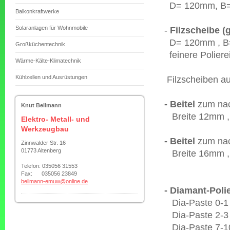
D= 120mm, B=
Balkonkraftwerke
Solaranlagen für Wohnmobile
-
Filzscheibe (
D= 120mm , B
Großküchentechnik
feinere Poliere
Wärme-Kälte-Klimatechnik
Kühlzellen und Ausrüstungen
Filzscheiben au
- Beitel
zum nac
Knut Bellmann
Breite 12mm 
Elektro- Metall- und
Werkzeugbau
- Beitel
zum nac
Zinnwalder Str. 16
01773 Altenberg
Breite 16mm 
Telefon: 035056 31553
Fax: 035056 23849
bellmann-emuw@online.de
- Diamant-Poli
Dia-Paste
Dia-Paste
Dia-Paste