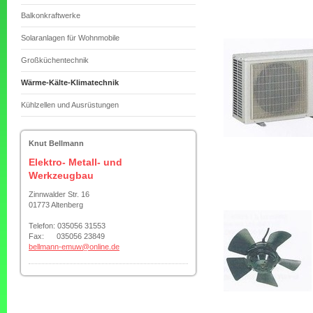
Balkonkraftwerke
Solaranlagen für Wohnmobile
Großküchentechnik
Wärme-Kälte-Klimatechnik
Kühlzellen und Ausrüstungen
Knut Bellmann
Elektro- Metall- und
Werkzeugbau
Zinnwalder Str. 16
01773 Altenberg
Telefon: 035056 31553
Fax: 035056 23849
bellmann-emuw@online.de