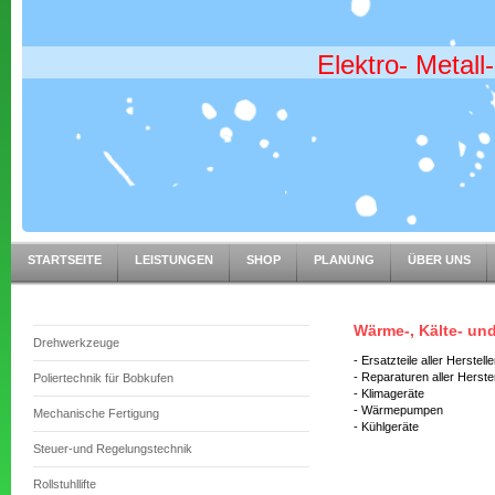
Elektro- Metal
STARTSEITE
LEISTUNGEN
SHOP
PLANUNG
ÜBER UNS
Wärme-, Kälte- un
Drehwerkzeuge
- Ersatzteile aller Herstelle
- Reparaturen aller Herster
Poliertechnik für Bobkufen
- Klimageräte
- Wärmepumpen
Mechanische Fertigung
- Kühlgeräte
Steuer-und Regelungstechnik
Rollstuhllifte