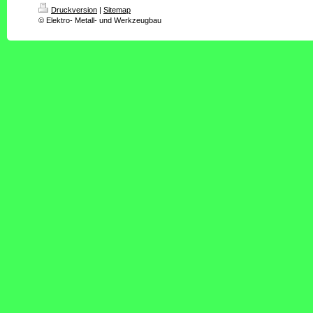
Druckversion
|
Sitemap
© Elektro- Metall- und Werkzeugbau